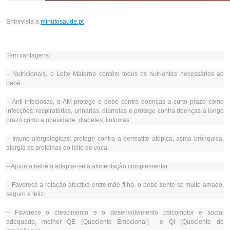
Entrevista a
minutosaude.pt
Tem vantagens:
– Nutricionais, o Leite Materno contém todos os nutrientes necessários ao
bebé
– Anti-infeciosas, o AM protege o bebé contra doenças a curto prazo como
infecções: respiratórias, urinárias, diarreias e protege contra doenças a longo
prazo como a obesidade, diabetes, linfomas.
– Imuno-alergológicas: protege contra a dermatite atópica, asma brônquica,
alergia às proteínas do leite de vaca.
– Ajuda o bebé a adaptar-se à alimentação complementar
– Favorece a relação afectiva entre mãe-filho, o bebé sente-se muito amado,
seguro e feliz.
– Favorece o crescimento e o desenvolvimento psicomotor e social
adequado, melhor QE (Quociente Emocional) e QI (Quociente de